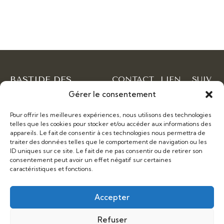
BASTIDE DES
CONTACT
LIEN
SUIV
CRINIERES
S
EZ
Gérer le consentement
345 Chemin
NOU
ARGENTEES
Contacts
S
des Basses
Pour offrir les meilleures expériences, nous utilisons des technologies
Lieu ressource avec
Blaquières ,
Faceboo
telles que les cookies pour stocker et/ou accéder aux informations des
hébergement et table d
Mons, France
appareils. Le fait de consentir à ces technologies nous permettra de
hôtes – seances et stages
Instagra
traiter des données telles que le comportement de navigation ou les
contact@bastidecrinieresarge
ID uniques sur ce site. Le fait de ne pas consentir ou de retirer son
equicoaching – séjours bien
consentement peut avoir un effet négatif sur certaines
être – DP
06 22 31 30
caractéristiques et fonctions.
70
Accepter
Refuser