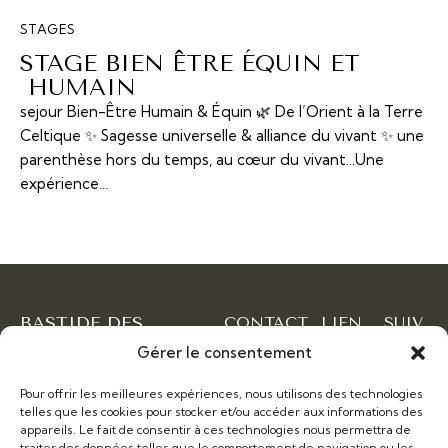
STAGES
STAGE BIEN ÊTRE ÉQUIN ET
HUMAIN
sejour Bien-Être Humain & Équin 🌿 De l’Orient à la Terre
Celtique ✨ Sagesse universelle & alliance du vivant ✨ une
parenthèse hors du temps, au cœur du vivant...Une
expérience…
BASTIDE DES
CONTACT
LIEN
SUIV
CRINIERES
S
EZ
Gérer le consentement
345 Chemin
NOU
ARGENTEES
Contacts
S
des Basses
Pour offrir les meilleures expériences, nous utilisons des technologies
Lieu ressource avec
Blaquières ,
Faceboo
telles que les cookies pour stocker et/ou accéder aux informations des
hébergement et table d
Mons, France
appareils. Le fait de consentir à ces technologies nous permettra de
hôtes – seances et stages
Instagra
traiter des données telles que le comportement de navigation ou les