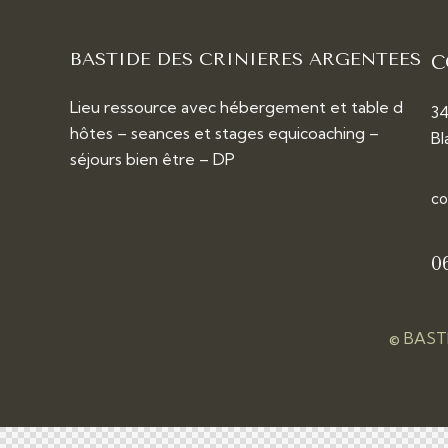
BASTIDE DES CRINIERES ARGENTEES
C
Lieu ressource avec hébergement et table d
34
hôtes – seances et stages equicoaching –
Bl
séjours bien être – DP
co
0
© BAST